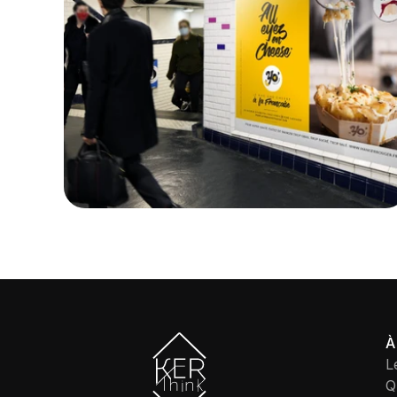
À
L
Q