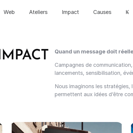
Web
Ateliers
Impact
Causes
Ꝃ
Web
Ateliers
Impact
Causes
Ꝃ
Quand un message doit réell
'IMPACT
Campagnes de communication, a
lancements, sensibilisation, év
Nous imaginons les stratégies, l
permettent aux idées d’être co